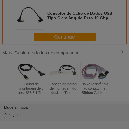
Conector de Cabo de Dados USB
Tipo C em Ângulo Reto 10 Gbps
de Velocidade de Transferência
Para Áudio
Continue
Cable de dados de computador
Mais
Painel de
Cabeça do painel
Baixa resistência
1.5m En
montagem de 3
de montagem do
ao contato Flat
ângulo d
pés USB 3.1 Tipo
desktop Tipo C
Ribbon Cable 15
Micro USB 
C Feminino para
Cable de dados
PIN Female To
USB 2.0 
USB 2.0 Um
do computador
16P Header PCB
para mi
Macbook
Suporte de
Motherboard
Cable
Mude a língua
Masculino Tablet
sincronização e
carregam
Cable de dados
carregamento de
telefone 
Portuguese
de telefone móvel
dados