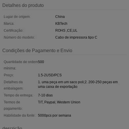
Detalhes do produto
Lugar de origem:
China
Marca:
KBTech
Certificação:
ROHS ,CE,UL
Número do modelo:
Cabo de impressora tipo C
Condições de Pagamento e Envio
Quantidade de ordem
500
mínima:
Preço:
1.5-2USD/PCS
Detalhes da
1. uma peça em um saco poli;2. 200-250 peças em
uma caixa de exportação
embalagem:
Tempo de entrega:
7-10 dias
Termos de
T/T, Paypal, Western Union
pagamento:
Habilidade da fonte:
5000pcs por semana
descrição