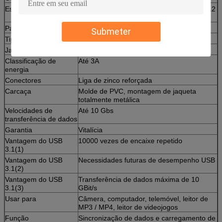
Especificação
7/0.127Tx1P+7/0.127Tx2C+F+ADB(48/0.12
AL
Padrão USB
USB 3.1
Submeter
Tipo
USB Tipo C macho para USB 2.0 AM
Jaqueta
PVC
Classificação de
Até 3A
energia
Conectores
Liga de zinco reforçada
Carcaça
Molde de PVC, montagem de jaqueta
totalmente metálica
Velocidades de
Até 10 Gbs
transferência de dados
Garantia
Vitalícia
Vantagem do USB
10000 vezes de encaixe repetido
3.1(1)
Vantagem do USB
Necessidades futuras de desempenho USB
3.1(2)
Vantagem do USB
Transferência de dados máxima de 10
3.1(3)
GBit/s
Usar para
Câmera, computador, telemóvel, leitor de
MP3 / MP4, leitor de videojogos
Função
Sincronização de dados e carregamento de