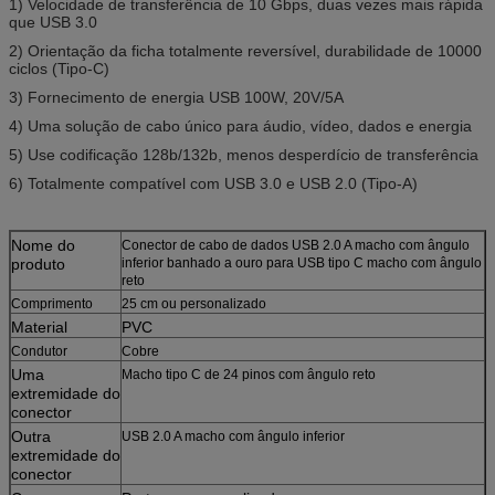
1) Velocidade de transferência de 10 Gbps, duas vezes mais rápida
que USB 3.0
2) Orientação da ficha totalmente reversível, durabilidade de 10000
ciclos (Tipo-C)
3) Fornecimento de energia USB 100W, 20V/5A
4) Uma solução de cabo único para áudio, vídeo, dados e energia
5) Use codificação 128b/132b, menos desperdício de transferência
6) Totalmente compatível com USB 3.0 e USB 2.0 (Tipo-A)
Nome do
Conector de cabo de dados USB 2.0 A macho com ângulo
produto
inferior banhado a ouro para USB tipo C macho com ângulo
reto
Comprimento
25 cm ou personalizado
Material
PVC
Condutor
Cobre
Uma
Macho tipo C de 24 pinos com ângulo reto
extremidade do
conector
Outra
USB 2.0 A macho com ângulo inferior
extremidade do
conector