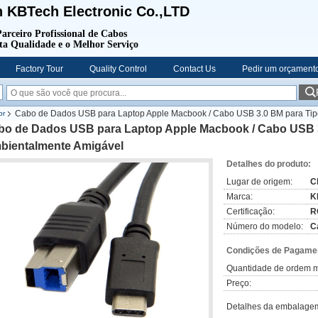
 KBTech Electronic Co.,LTD
arceiro Profissional de Cabos
ta Qualidade e o Melhor Serviço
Factory Tour
Quality Control
Contact Us
Pedir um orçament
Cabo de Dados USB para Laptop Apple Macbook / Cabo USB 3.0 BM para Tipo
or
bo de Dados USB para Laptop Apple Macbook / Cabo USB 3.
bientalmente Amigável
Detalhes do produto:
Lugar de origem:
C
Marca:
K
Certificação:
R
Número do modelo:
C
Condições de Pagamen
Quantidade de ordem m
Preço:
Detalhes da embalage