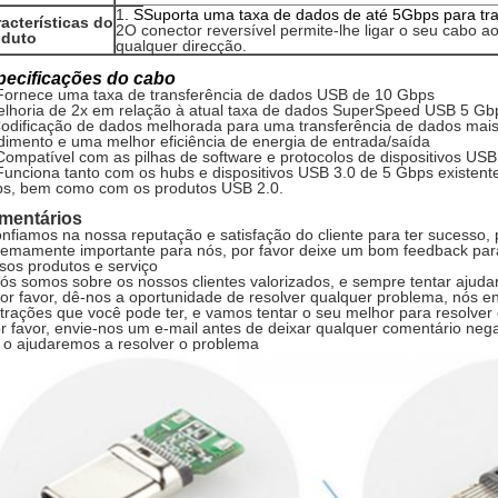
1
. S
Suporta uma taxa de dados de até 5Gbps para tr
acterísticas do
2O conector reversível permite-lhe ligar o seu cabo a
oduto
qualquer direcção.
pecificações do cabo
 Fornece uma taxa de transferência de dados USB de 10 Gbps
elhoria de 2x em relação à atual taxa de dados SuperSpeed USB 5 Gb
Codificação de dados melhorada para uma transferência de dados mais 
dimento e uma melhor eficiência de energia de entrada/saída
 Compatível com as pilhas de software e protocolos de dispositivos USB
 Funciona tanto com os hubs e dispositivos USB 3.0 de 5 Gbps existe
s, bem como com os produtos USB 2.0.
mentários
nfiamos na nossa reputação e satisfação do cliente para ter sucesso, 
remamente importante para nós, por favor deixe um bom feedback para 
sos produtos e serviço
nós somos sobre os nossos clientes valorizados, e sempre tentar ajuda
por favor, dê-nos a oportunidade de resolver qualquer problema, nós
strações que você pode ter, e vamos tentar o seu melhor para resolver
r favor, envie-nos um e-mail antes de deixar qualquer comentário negat
 o ajudaremos a resolver o problema