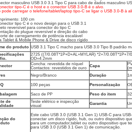
ector masculino USB 3.0 3.1 Tipo C para cabo de dados masculino U
onector tipo-C é o host e o conector USB 3.0-B é o alvo.
 pode carregar o telefone/tablet/laptop tipo-C se ligar o USB 3.0-B à a
primento: 100 cm
onector tipo C é o novo design para o USB 3.1
jeto reversível para conector do tipo C
entação do plugue reversível e direção do cabo
orte de carregamento de potência escalável
a Tablet & Mobile Phone & Drive de disco rígido
me do produto
USB 3.1 Tipo C macho para USB 3.0 Tipo B padrão m
pecificações
2725 ((7/0.08T*1P+D+AL+MYLAR) *2+7/0.08T*1P+7/
fio.
OD=4.2mm
Concha: revestida de níquel
P
nector
Capa
Contactos: revestidos de ouro
(m
res
Negro/Branco
Duração
1
OQ
100 peças
Personalização
O
balagem
Saco de PP
Peso do item
32
te de
Teste elétrico e inspecção
Garantia
U
alidade
visual
Este cabo USB 3.0 (USB 3.1 Gen 1) USB-C para USB-B
nção do
conectar um disco rígido, hub, ou outro dispositivo 
oduto
para um computador,tablet ou outro dispositivo que 
para USB 3.0 (USB 3.1 Gen 1) de comunicação.