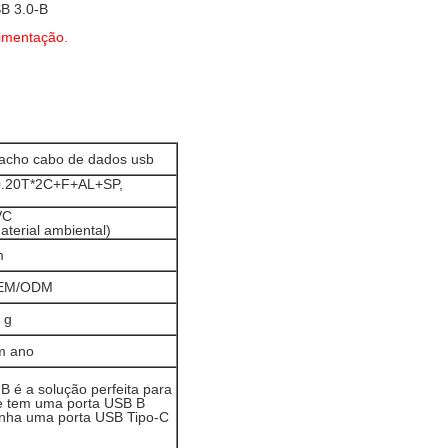
SB 3.0-B
limentação.
acho cabo de dados usb
0.20T*2C+F+AL+SP,
VC
aterial ambiental)
m
EM/ODM
 g
m ano
 é a solução perfeita para
que tem uma porta USB B
tenha uma porta USB Tipo-C