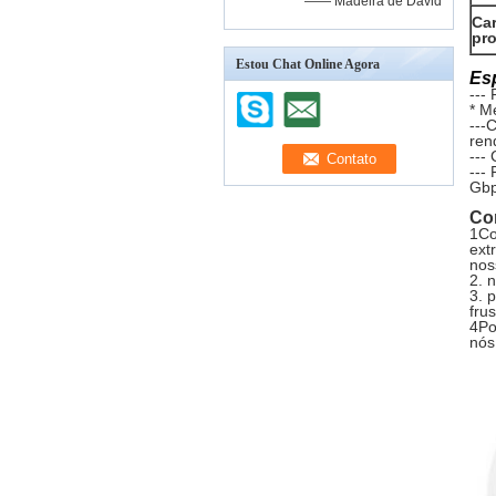
—— Madeira de David
Car
pr
Estou Chat Online Agora
Es
---
* M
---
ren
---
---
Gbp
Co
1Co
ext
nos
2. 
3. 
fru
4Po
nós