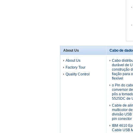
About Us
Cabo de dado
About Us
Cabo distrib
durável de 
Factory Tour
construção d
fiação para 
Quality Control
flexível
o Pin do cab
conversor d
pôs a tomada
5525DC de 
Cable de al
multicolor de
divisão USB 
pin conector
IBM 4610 Ep
Cable USB Mu