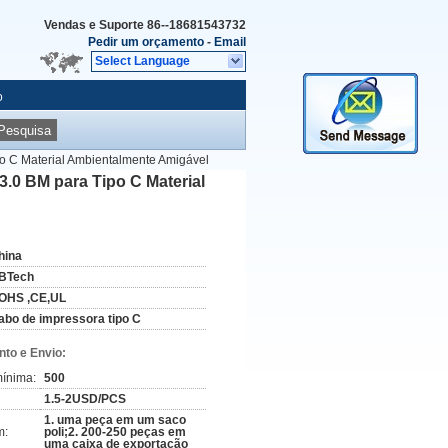
Vendas e Suporte
86--18681543732
Pedir um orçamento
-
Email
Select Language
o
Pesquisa
 C Material Ambientalmente Amigável
0 BM para Tipo C Material
hina
BTech
OHS ,CE,UL
abo de impressora tipo C
to e Envio:
ínima:
500
1.5-2USD/PCS
1. uma peça em um saco
m:
poli;2. 200-250 peças em
uma caixa de exportação