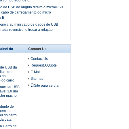
do computador de C
o de USB do ângulo direito o micro/USB
 cabo de carregamento do micro
e B
ouro c ao mini cabo de dados de USB
mada reversível e trocar a relação
ainel do
Contact Us
Contact Us
Request A Quote
 de USB da
iar mini
E-Mail
o da
Sitemap
 do carro
Site para celular
auxiliar USB
ável 3,0 um
ctor macho
duplo de
gem do
el do carro
 da data
a Carro de