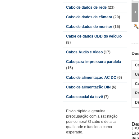
Cabo de dados de rede
(23)
Cabo de dados da câmera
(20)
Cabo de dados do monitor
(15)
Cable de dados OBD do veículo
(8)
Cabos Áudio e Vídeo
(17)
Des
Cabo para impressora paralela
C
(15)
Us
Cabo de alimentação AC DC
(6)
Co
Cabo de alimentação DIN
(6)
Re
Cabo coaxial da tevê
(7)
De
Envio rápido e genuína
preocupação com a satisfação
pós-compra! O cabo é de alta
De
qualidade e funciona como
USB
esperado.
Lap
par