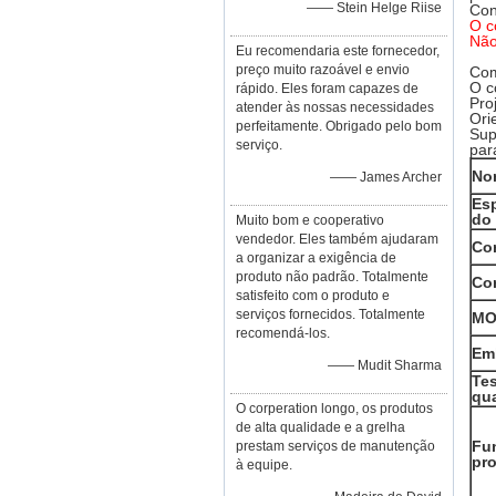
—— Stein Helge Riise
Con
O c
Não
Eu recomendaria este fornecedor,
preço muito razoável e envio
Com
O c
rápido. Eles foram capazes de
Pro
atender às nossas necessidades
Ori
perfeitamente. Obrigado pelo bom
Sup
serviço.
par
No
—— James Archer
Es
do 
Muito bom e cooperativo
vendedor. Eles também ajudaram
Co
a organizar a exigência de
produto não padrão. Totalmente
Co
satisfeito com o produto e
serviços fornecidos. Totalmente
M
recomendá-los.
Em
—— Mudit Sharma
Tes
qu
O corperation longo, os produtos
de alta qualidade e a grelha
Fu
prestam serviços de manutenção
pr
à equipe.