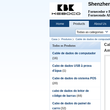
Shenzhen
Fornecedor e P
Fornecendo Al
Home
Products
About Us
Casa
Produtos
Cable de dados de computad
Ca
Todos os Produtos
Am
Cable de dados de computador
(16)
Cabo de dados USB à prova
d'água
(1)
Cabo de dados do sistema POS
(20)
cabo de dados do leitor de
código de barras
(44)
Cabo de dados do painel do
carro
(32)