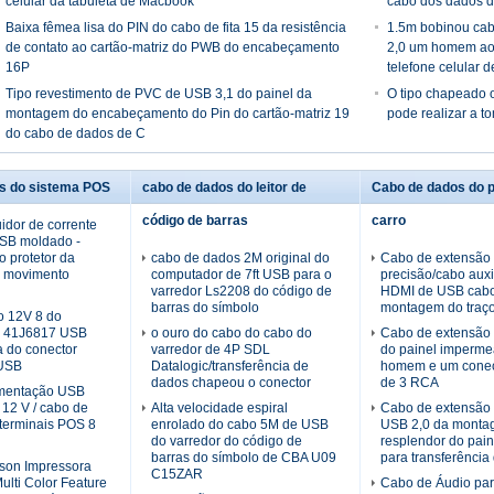
celular da tabuleta de Macbook
cabo dos dados 
Baixa fêmea lisa do PIN do cabo de fita 15 da resistência
1.5m bobinou cab
de contato ao cartão-matriz do PWB do encabeçamento
2,0 um homem ao
16P
telefone celular d
Tipo revestimento de PVC de USB 3,1 do painel da
O tipo chapeado 
montagem do encabeçamento do Pin do cartão-matriz 19
pode realizar a to
do cabo de dados de C
s do sistema POS
cabo de dados do leitor de
Cabo de dados do p
código de barras
carro
uidor de corrente
USB moldado -
o protetor da
cabo de dados 2M original do
Cabo de extensão
o movimento
computador de 7ft USB para o
precisão/cabo auxil
varredor Ls2208 do código de
HDMI de USB cab
barras do símbolo
montagem do traço
o 12V 8 do
e 41J6817 USB
o ouro do cabo do cabo do
Cabo de extensão 
 do conector
varredor de 4P SDL
do painel imperme
USB
Datalogic/transferência de
homem e um cone
dados chapeou o conector
de 3 RCA
imentação USB
 12 V / cabo de
Alta velocidade espiral
Cabo de extensão 
terminais POS 8
enrolado do cabo 5M de USB
USB 2,0 da monta
do varredor do código de
resplendor do pain
barras do símbolo de CBA U09
para transferência
son Impressora
C15ZAR
lti Color Feature
Cabo de Áudio par