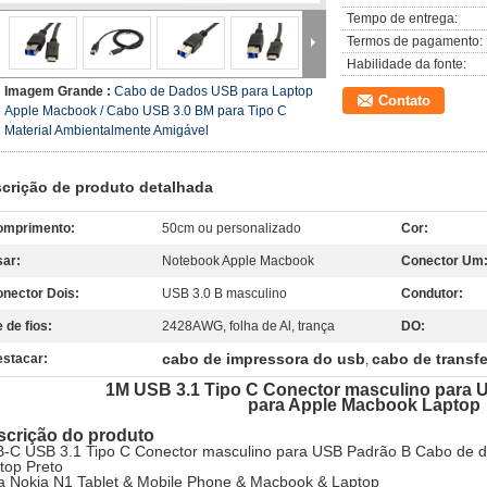
Tempo de entrega:
Termos de pagamento:
Habilidade da fonte:
Imagem Grande :
Cabo de Dados USB para Laptop
Contato
Apple Macbook / Cabo USB 3.0 BM para Tipo C
Material Ambientalmente Amigável
crição de produto detalhada
omprimento:
50cm ou personalizado
Cor:
ar:
Notebook Apple Macbook
Conector Um
nector Dois:
USB 3.0 B masculino
Condutor:
 de fios:
2428AWG, folha de Al, trança
DO:
cabo de impressora do usb
cabo de transf
stacar:
,
1M USB 3.1 Tipo C Conector masculino para 
para Apple Macbook Laptop
scrição do produto
-C USB 3.1 Tipo C Conector masculino para USB Padrão B Cabo de d
top Preto
a Nokia N1 Tablet & Mobile Phone & Macbook & Laptop