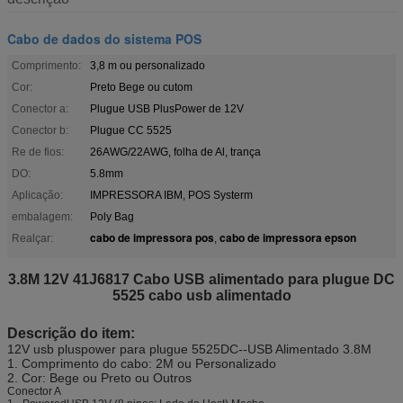
Cabo de dados do sistema POS
Comprimento:
3,8 m ou personalizado
Cor:
Preto Bege ou cutom
Conector a:
Plugue USB PlusPower de 12V
Conector b:
Plugue CC 5525
Re de fios:
26AWG/22AWG, folha de Al, trança
DO:
5.8mm
Aplicação:
IMPRESSORA IBM, POS Systerm
embalagem:
Poly Bag
cabo de impressora pos
cabo de impressora epson
Realçar:
,
3.8M 12V 41J6817 Cabo USB alimentado para plugue DC
5525 cabo usb alimentado
Descrição do item:
12V usb pluspower para plugue 5525DC
--USB Alimentado 3.8M
1. Comprimento do cabo: 2M ou Personalizado
2. Cor: Bege ou Preto ou Outros
Conector A