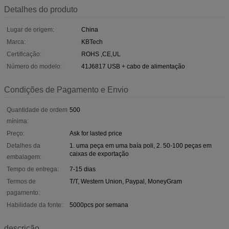
Detalhes do produto
Lugar de origem:
China
Marca:
KBTech
Certificação:
ROHS ,CE,UL
Número do modelo:
41J6817 USB + cabo de alimentação
Condições de Pagamento e Envio
Quantidade de ordem
500
mínima:
Preço:
Ask for lasted price
Detalhes da
1. uma peça em uma baía poli, 2. 50-100 peças em
caixas de exportação
embalagem:
Tempo de entrega:
7-15 dias
Termos de
T/T, Western Union, Paypal, MoneyGram
pagamento:
Habilidade da fonte:
5000pcs por semana
descrição