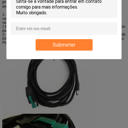
principalmente em equipamentos de
ponto de venda
, como
impressoras de recibos e
leitores de código de barras
.
1. Isso, combinado com sistemas operacionais Plug-and-Play, permite que o
cabo usb alimentado seja facilmente mantido e suportado no ambiente de
varejo.
2.
Este
cabo USB alimentado de 12v para USB B
é coberto por garantia vitalícia
para garantir durabilidade duradoura e desempenho ideal.
3. Compatível com os padrões USB 2.0 e dispositivos periféricos Powered USB
Elimina o uso de um adaptador de energia Reduz a desordem e libera espaço
Plug and Play Especificações técnicas
Submeter