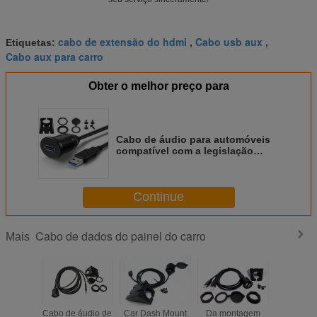
cabo de extensão do hdmi
Cabo usb aux
Etiquetas:
,
,
Cabo aux para carro
Obter o melhor preço para
Cabo de áudio para automóveis
compatível com a legislação
ecológica, cabo de extensão USB
3.0, adequado para navegação
marítima
Continue
Cabo de dados do painel do carro
Mais
Cabo de áudio de
Car Dash Mount
Da montagem
Cable U