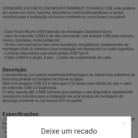
STANDARD 3.0 USB FLUSH MOUNT FEMMALE TO A MALE USB, este poderia
ser usado em carro, marinha, bicicleta ou motocicleta.parafusos e tampa
incluídos para a instalação no buraco existente ou novo buraco no painel.
- Dash Flush Mount USB Extensão de montagem Dashbard Dock
- cabo de extensão USB3.0 de alta velocidade com entrada USB para veículos,
navios, bicicletas, motocicletas etc.
- Venha com acessórios tais como parafusos, braçadeiras, componentes de
montagem flush & cobertura para instalação em dashboard ou outra superfície
- Conecta dispositivos que usam portas USB Tipo A
- Cable USB3.0 e plugs, 3 pés - 1 metro de comprimento de cabo
Descrição:
Características com painel impermeável/montagem de painel com cobertura de
borracha protege as tomadas de chuva ou água.
Vem com plugues USB 3.0 e cabo que é 10 vezes mais rápido do que o cabo
de extensão USB 2.0 tradicional
O cabo suporta até 2 AMP corrente que carrega o seu dispositivo rapidamente
Acessórios incluídos para a instalação de uma tomada de montagem de
descarga existente ou um buraco DYI no painel
Especificações:
-1M 3 pés USBCBL USB3.0 AUX Flush Mount Dash Extension Cable com Dash
Mounting Bracket para carros Motocicletas barcos
Extensão de Auxiliação USB.
Deixe um recado
- Em carro de bordo montar flush USB AUX extensão cabo de chumbo
- Você pode usar esta montagem USB para substituir o carro isqueiro ou