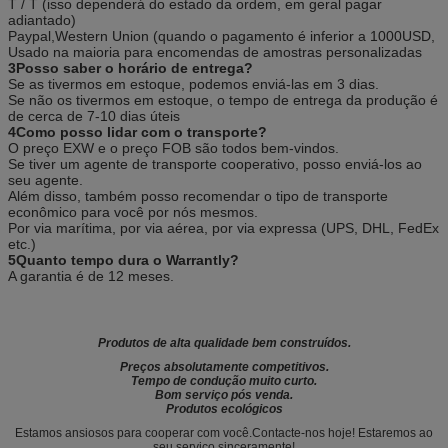
T / T (isso dependerá do estado da ordem, em geral pagar
adiantado)
Paypal,Western Union (quando o pagamento é inferior a 1000USD,
Usado na maioria para encomendas de amostras personalizadas
3Posso saber o horário de entrega?
Se as tivermos em estoque, podemos enviá-las em 3 dias.
Se não os tivermos em estoque, o tempo de entrega da produção é
de cerca de 7-10 dias úteis
4Como posso lidar com o transporte?
O preço EXW e o preço FOB são todos bem-vindos.
Se tiver um agente de transporte cooperativo, posso enviá-los ao
seu agente.
Além disso, também posso recomendar o tipo de transporte
econômico para você por nós mesmos.
Por via marítima, por via aérea, por via expressa (UPS, DHL, FedEx
etc.)
5Quanto tempo dura o Warrantly?
A garantia é de 12 meses.
Produtos de alta qualidade bem construídos.
Preços absolutamente competitivos.
Tempo de condução muito curto.
Bom serviço pós venda.
Produtos ecológicos
Estamos ansiosos para cooperar com você.Contacte-nos hoje! Estaremos ao
seu serviço sinceramente!