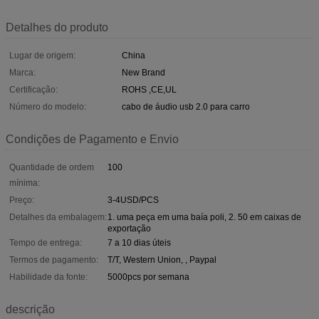
Detalhes do produto
Lugar de origem:
China
Marca:
New Brand
Certificação:
ROHS ,CE,UL
Número do modelo:
cabo de áudio usb 2.0 para carro
Condições de Pagamento e Envio
Quantidade de ordem
100
mínima:
Preço:
3-4USD/PCS
Detalhes da embalagem:
1. uma peça em uma baía poli, 2. 50 em caixas de
exportação
Tempo de entrega:
7 a 10 dias úteis
Termos de pagamento:
T/T, Western Union, , Paypal
Habilidade da fonte:
5000pcs por semana
descrição