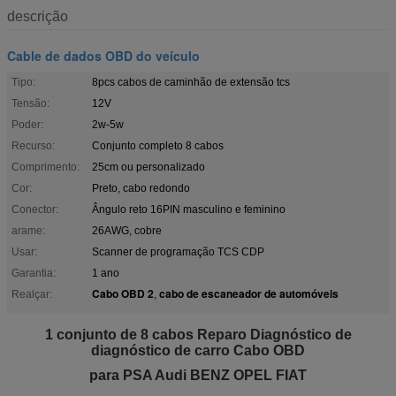
descrição
Cable de dados OBD do veículo
Tipo:
8pcs cabos de caminhão de extensão tcs
Tensão:
12V
Poder:
2w-5w
Recurso:
Conjunto completo 8 cabos
Comprimento:
25cm ou personalizado
Cor:
Preto, cabo redondo
Conector:
Ângulo reto 16PIN masculino e feminino
arame:
26AWG, cobre
Usar:
Scanner de programação TCS CDP
Garantia:
1 ano
Cabo OBD 2
cabo de escaneador de automóveis
Realçar:
,
1 conjunto de 8 cabos Reparo Diagnóstico de
diagnóstico de carro Cabo OBD
para PSA Audi BENZ OPEL FIAT