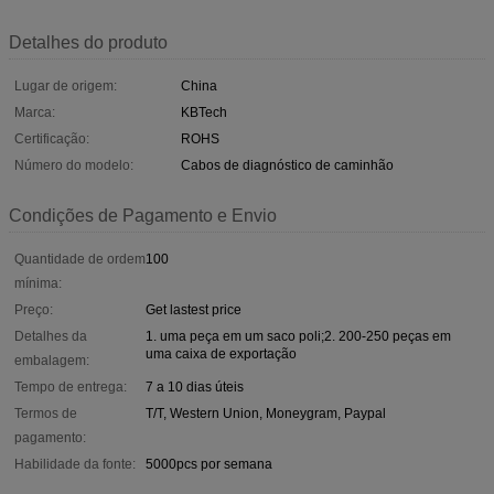
Detalhes do produto
Lugar de origem:
China
Marca:
KBTech
Certificação:
ROHS
Número do modelo:
Cabos de diagnóstico de caminhão
Condições de Pagamento e Envio
Quantidade de ordem
100
mínima:
Preço:
Get lastest price
Detalhes da
1. uma peça em um saco poli;2. 200-250 peças em
uma caixa de exportação
embalagem:
Tempo de entrega:
7 a 10 dias úteis
Termos de
T/T, Western Union, Moneygram, Paypal
pagamento:
Habilidade da fonte:
5000pcs por semana