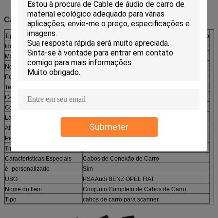
Característica
Tipo de Item
Cabos e Conectores de Diagnóstico Automotivo
Idioma
Inglês
Marca
Conjunto Completo de Cabos de Carro 8pcs
Nome do Modelo
CABO OBD de Carro
Potência
5-10W
Tensão
12-24V
Certificação de Teste Externo
CE
Comprimento do Item
60 cm
Largura do Item
20 cm
Submeter
Altura do Item
10 cm
Peso do Item
0,85 kg
Tipo de Material
Plástico
Características Especiais
Cabos de Conexão de Carro
é_personalizado
Sim
USO
PSA Audi BENZ OPEL FIAT
Nome do Item
Conjunto Completo de Cabos de Carro
Tipo
cabos de carro para scanner