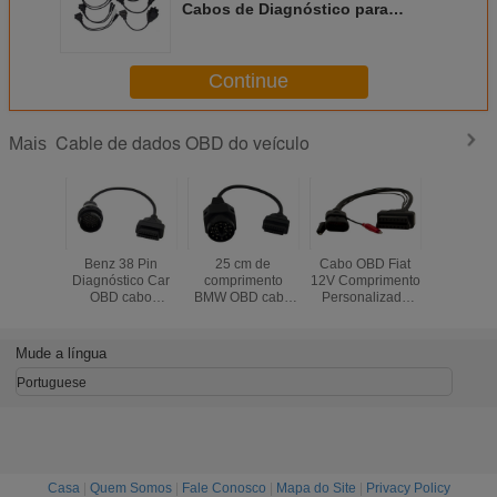
Cabos de Diagnóstico para
Caminhão Conector Macho e
Fêmea de 16 PINOS em Ângulo
Reto
Continue
Cable de dados OBD do veículo
Mais
Benz 38 Pin
25 cm de
Cabo OBD Fiat
V1.4 Ver
Diagnóstico Car
comprimento
12V Comprimento
software I
OBD cabo
BMW OBD cabo
Personalizado
de diagn
Material plástico
20 PIN para
Conector
automáti
12 - 24V Voltagem
OBD2 16 PIN
Diagnóstico de 3
cabo O
conector de
Pinos
carro 0,
Mude a língua
adaptador
Pes
feminino
Portuguese
Casa
|
Quem Somos
|
Fale Conosco
|
Mapa do Site
|
Privacy Policy