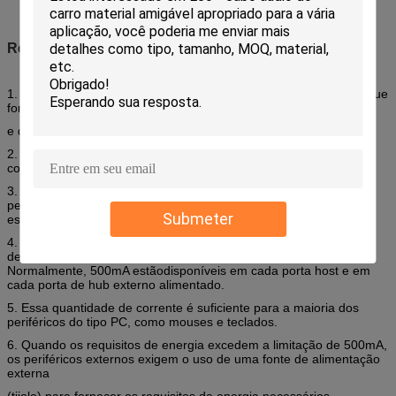
Recurso do cabo USB alimentado
1. O cabo USB alimentado fornece uma conexão de cabo único que
fornece os sinais de comunicação USB padrão
e dois pares de fios adicionais para energia extra.
2. O design de
Powered USB
e seus conectores permitem a
conexão a quente.
3. Isso, combinado com sistemas operacionais Plug-and-Play,
permite que o
cabo USB alimentado
seja facilmente mantido
Submeter
e
suportado no ambiente de varejo.
4. Uma das limitações do USB padrão é a quantidade de corrente
de +5V disponível para alimentar periféricos conectados.
Normalmente, 500mA estão
disponíveis em cada porta host e em
cada porta de hub externo alimentado.
5. Essa quantidade de corrente é suficiente para a maioria dos
periféricos do tipo PC, como mouses e teclados.
6. Quando os requisitos de energia excedem a limitação de 500mA,
os periféricos externos exigem o uso de uma fonte de alimentação
externa
(tijolo) para fornecer os requisitos de energia necessários.