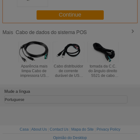
quente
Continue
Cabo de dados do sistema POS
Mais
Aparência mais
Cabo distribuidor
tomada da C.C.
o Pin do c
limpa Cabo de
de corrente
do ângulo direito
8 do conve
impressora USB
durável de USB
5521 de cabo
41J6817 
Alimentado USB
moldado -
distribuidor de
a toma
12V USB B
construção do
corrente de 2M
conector
Macho E 5521 DC
protetor da fiação
12V USB para o
de U
Mude a língua
Plug
para o movimento
tela táctil de
flexível
TD1500 DigiPos
Portuguese
Casa
|
About Us
|
Contact Us
|
Mapa do Site
|
Privacy Policy
Opinião do Desktop