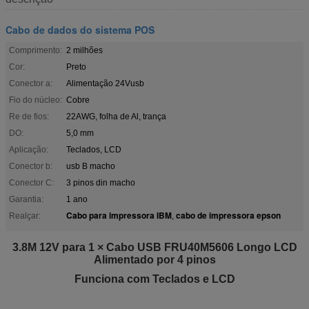
Cabo de dados do sistema POS
Comprimento:
2 milhões
Cor:
Preto
Conector a:
Alimentação 24Vusb
Fio do núcleo:
Cobre
Re de fios:
22AWG, folha de Al, trança
DO:
5,0 mm
Aplicação:
Teclados, LCD
Conector b:
usb B macho
Conector C:
3 pinos din macho
Garantia:
1 ano
Cabo para impressora IBM
cabo de impressora epson
Realçar:
,
3.8M 12V para 1 × Cabo USB FRU40M5606 Longo LCD
Alimentado por 4 pinos
Funciona com Teclados e LCD