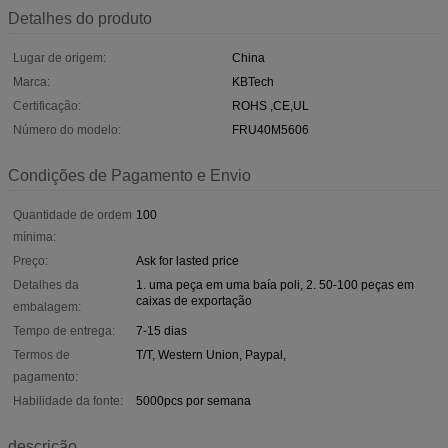
Detalhes do produto
Lugar de origem:
China
Marca:
KBTech
Certificação:
ROHS ,CE,UL
Número do modelo:
FRU40M5606
Condições de Pagamento e Envio
Quantidade de ordem
100
mínima:
Preço:
Ask for lasted price
Detalhes da
1. uma peça em uma baía poli, 2. 50-100 peças em
caixas de exportação
embalagem:
Tempo de entrega:
7-15 dias
Termos de
T/T, Western Union, Paypal,
pagamento:
Habilidade da fonte:
5000pcs por semana
descrição